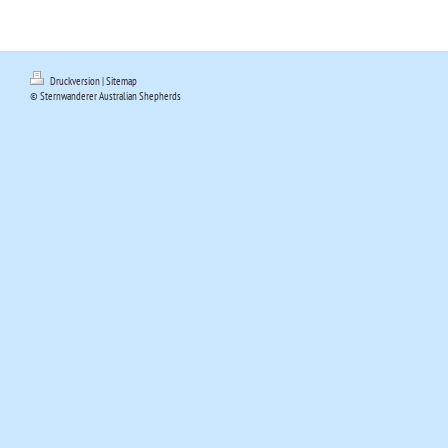
Druckversion
|
Sitemap
© Sternwanderer Australian Shepherds