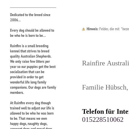
Dedicated to the breed since
2006...
Hinweis
: Felder, die mit
*
bezei
Every dog should be allowed to
be who he is born to be…
Rainfire is a small breeding
kennel that strives to breed
quality Australian Shepherds.
We only raise few litters per
Rainfire Austral
year so our puppies get the best
socialisation that can be
provided in order to get
wonderful life long family
Familie Hübsch,
companions. Our dogs are family
members.
At Rainfire every dog though
trained well to adjust our life is
Telefon für Int
allowed to be who he was born
015228510062
to be. That means we own
happy dogs, naughty dogs,
arrogant dogs and proud dogs