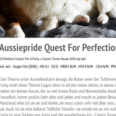
Aussiepride Quest For Perfectio
CH McAfee's Cruisin' For A Party x Catoris Turnin Heads ASCA mjr ptd
red w/c - Augen frei (DOK) - HD A1 - ED 0 - MDR1 N/N - HSF4 N/N - CEA N/N - PRA
Eine Theorie unter Aussiebesitzern besagt, die Roten seien die "Schlimmste
Furby straft diese Theorie Lügen, denn in all den vielen Jahren, in dene
hatten wir keinen Aussie, der so viel innere Ruhe und Nervenstärke besaß,
freundlich, immer positiv, liebt alles und jeden und macht es jedem Besuch
Manchmal sehe ich sie an und denke, sie muss schon sehr viel älter sein,
hat. Auch ist sie eine äußerst "höfliche" Hündin- sie würde nie an mir vor
Furby ist eine Tochter von Astro und der wunderbaren Iris - Catoris Turni