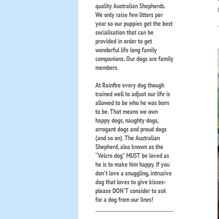
quality Australian Shepherds.
We only raise few litters per
year so our puppies get the best
socialisation that can be
provided in order to get
wonderful life long family
companions. Our dogs are family
members.
At Rainfire every dog though
trained well to adjust our life is
allowed to be who he was born
to be. That means we own
happy dogs, naughty dogs,
arrogant dogs and proud dogs
(and so on). The Australian
Shepherd, also known as the
“Velcro dog” MUST be loved as
he is to make him happy. If you
don’t love a snuggling, intrusive
dog that loves to give kisses-
please DON’T consider to ask
for a dog from our lines!