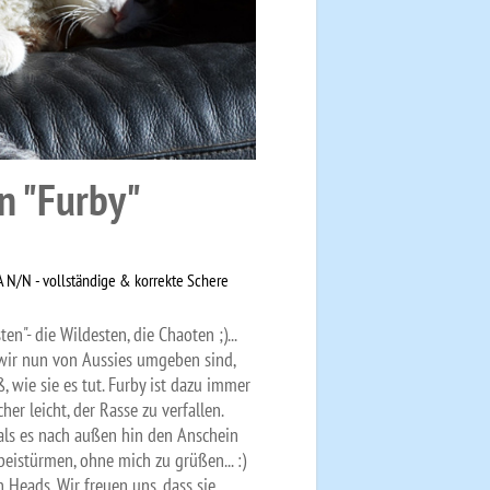
n "Furby"
 N/N - vollständige & korrekte Schere
n"- die Wildesten, die Chaoten ;)...
n wir nun von Aussies umgeben sind,
 wie sie es tut. Furby ist dazu immer
er leicht, der Rasse zu verfallen.
 als es nach außen hin den Anschein
beistürmen, ohne mich zu grüßen... :)
n Heads. Wir freuen uns, dass sie