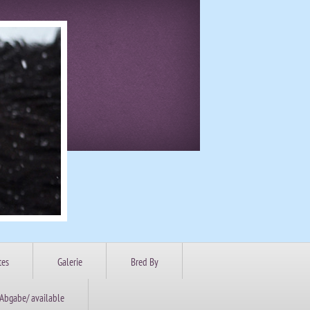
tes
Galerie
Bred By
Abgabe/ available