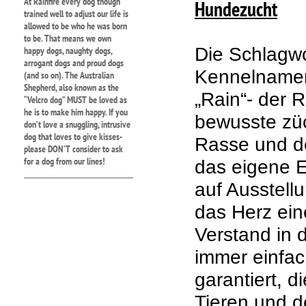
At Rainfire every dog though
Hundezucht
trained well to adjust our life is
allowed to be who he was born
to be. That means we own
Die Schlagwo
happy dogs, naughty dogs,
arrogant dogs and proud dogs
Kennelnamen 
(and so on). The Australian
Shepherd, also known as the
„Rain“- der R
“Velcro dog” MUST be loved as
he is to make him happy. If you
bewusste zü
don’t love a snuggling, intrusive
dog that loves to give kisses-
Rasse und d
please DON’T consider to ask
for a dog from our lines!
das eigene E
auf Ausstell
das Herz ein
Verstand in 
immer einfac
garantiert, d
Tieren und d