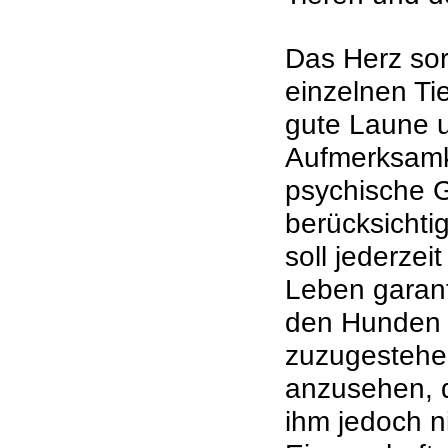
Das Herz sor
einzelnen Ti
gute Laune u
Aufmerksamke
psychische 
berücksichti
soll jederzei
Leben garant
den Hunden i
zuzugestehe
anzusehen, d
ihm jedoch n