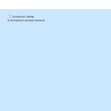
Druckversion
|
Sitemap
© Sternwanderer Australian Shepherds